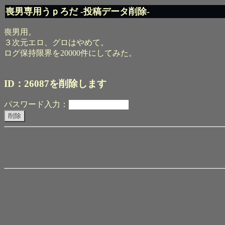
喪男専用うｐろだ -投稿データ削除-
喪男用。
３次元エロ、グロはやめて。
ログ保持限界を20000件にしてみた。
ID：26087を削除します
パスワード入力：