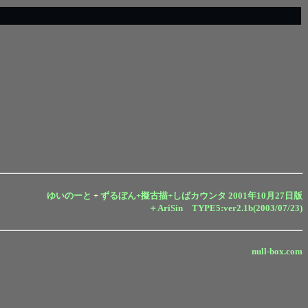
ゆいのーと
+
ずるぼん+擬古描+しばカウンタ 2001年10月27日版
＋AriSin TYPE5:ver2.1b(2003/07/23)
null-box.com