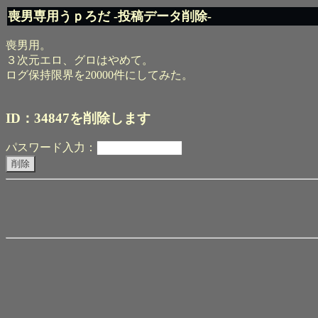
喪男専用うｐろだ -投稿データ削除-
喪男用。
３次元エロ、グロはやめて。
ログ保持限界を20000件にしてみた。
ID：34847を削除します
パスワード入力：