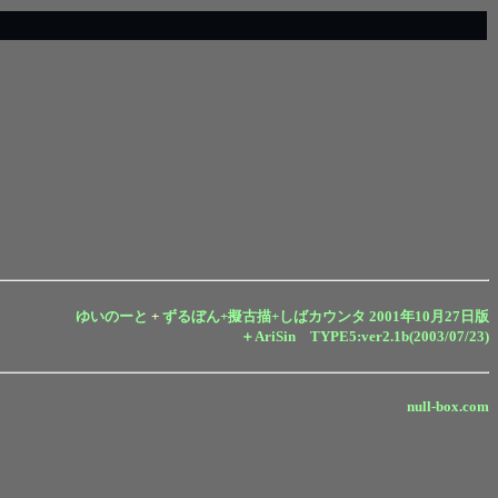
ゆいのーと
+
ずるぼん+擬古描+しばカウンタ 2001年10月27日版
＋AriSin TYPE5:ver2.1b(2003/07/23)
null-box.com