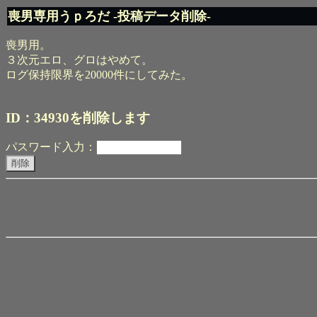
喪男専用うｐろだ -投稿データ削除-
喪男用。
３次元エロ、グロはやめて。
ログ保持限界を20000件にしてみた。
ID：34930を削除します
パスワード入力：