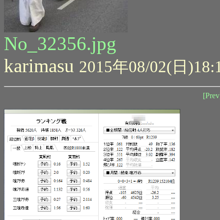
No_32356.jpg
karimasu
2015年08/02(日)18:
[Prev