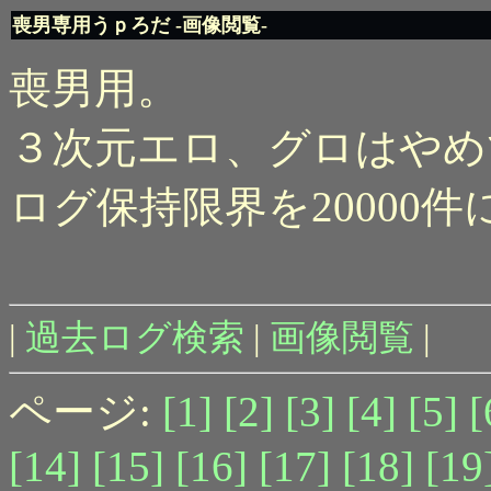
喪男専用うｐろだ -画像閲覧-
喪男用。
３次元エロ、グロはやめ
ログ保持限界を20000
|
過去ログ検索
|
画像閲覧
|
ページ:
[1]
[2]
[3]
[4]
[5]
[
[14]
[15]
[16]
[17]
[18]
[19