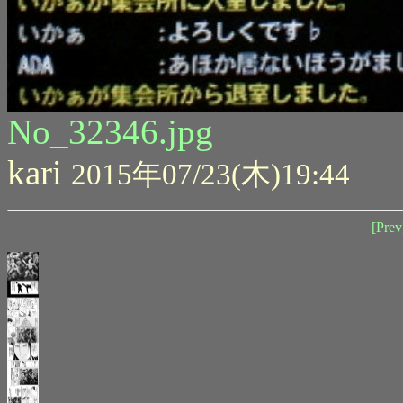
No_32346.jpg
kari
2015年07/23(木)19:44
[Prev