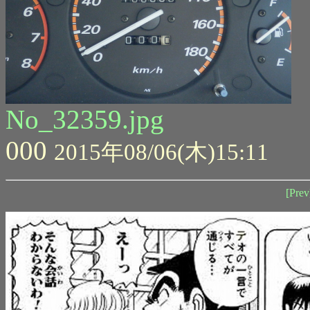
No_32359.jpg
000
2015年08/06(木)15:11
[Prev