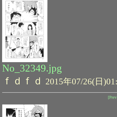
No_32349.jpg
ｆｄｆｄ
2015年07/26(日)01
[Prev