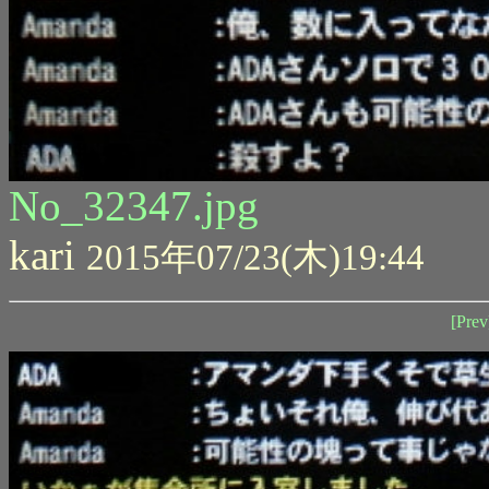
No_32347.jpg
kari
2015年07/23(木)19:44
[Prev