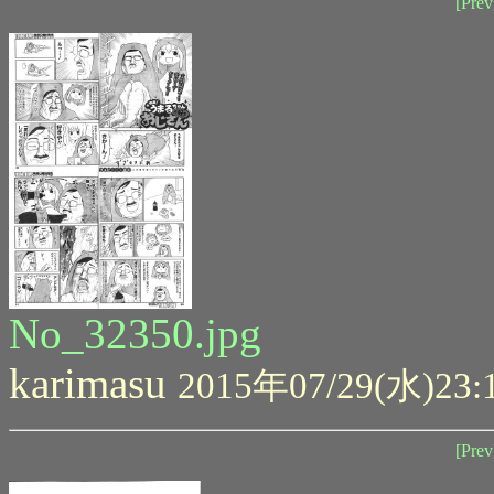
[Prev
No_32350.jpg
karimasu
2015年07/29(水)23:
[Prev