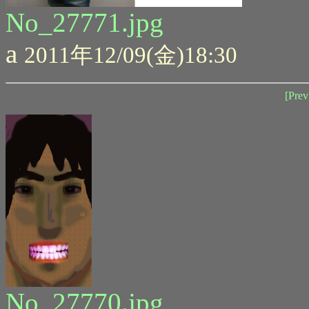
No_27771.jpg
a
2011年12/09(金)18:30
[Prev
No_27770.jpg