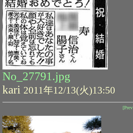
No_27791.jpg
kari
2011年12/13(火)13:50
[Prev