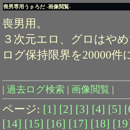
喪男専用うｐろだ -画像閲覧-
喪男用。
３次元エロ、グロはやめ
ログ保持限界を20000
|
過去ログ検索
|
画像閲覧
|
ページ:
[1]
[2]
[3]
[4]
[5]
[
[14]
[15]
[16]
[17]
[18]
[19