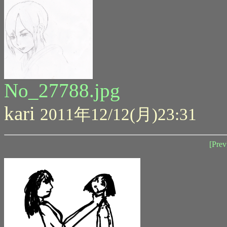
No_27788.jpg
kari
2011年12/12(月)23:31
[Prev