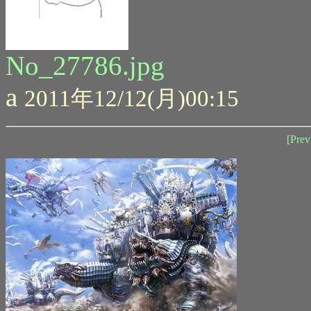
No_27786.jpg
a
2011年12/12(月)00:15
[Prev