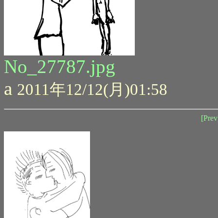
No_27787.jpg
a
2011年12/12(月)01:58
[Prev