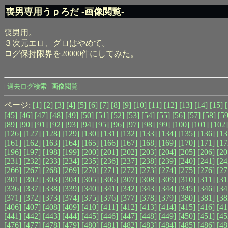
喪男専用うｐろだ -画像閲覧-
喪男用。
３次元エロ、グロはやめて。
ログ保持限界を20000件にしてみた。
|
過去ログ検索
|
画像閲覧
|
ページ:
[1]
[2]
[3]
[4]
[5]
[6]
[7]
[8]
[9]
[10]
[11]
[12]
[13]
[14]
[15]
[45]
[46]
[47]
[48]
[49]
[50]
[51]
[52]
[53]
[54]
[55]
[56]
[57]
[58]
[59
[89]
[90]
[91]
[92]
[93]
[94]
[95]
[96]
[97]
[98]
[99]
[100]
[101]
[102]
[126]
[127]
[128]
[129]
[130]
[131]
[132]
[133]
[134]
[135]
[136]
[13
[161]
[162]
[163]
[164]
[165]
[166]
[167]
[168]
[169]
[170]
[171]
[17
[196]
[197]
[198]
[199]
[200]
[201]
[202]
[203]
[204]
[205]
[206]
[20
[231]
[232]
[233]
[234]
[235]
[236]
[237]
[238]
[239]
[240]
[241]
[24
[266]
[267]
[268]
[269]
[270]
[271]
[272]
[273]
[274]
[275]
[276]
[27
[301]
[302]
[303]
[304]
[305]
[306]
[307]
[308]
[309]
[310]
[311]
[31
[336]
[337]
[338]
[339]
[340]
[341]
[342]
[343]
[344]
[345]
[346]
[34
[371]
[372]
[373]
[374]
[375]
[376]
[377]
[378]
[379]
[380]
[381]
[38
[406]
[407]
[408]
[409]
[410]
[411]
[412]
[413]
[414]
[415]
[416]
[41
[441]
[442]
[443]
[444]
[445]
[446]
[447]
[448]
[449]
[450]
[451]
[45
[476]
[477]
[478]
[479]
[480]
[481]
[482]
[483]
[484]
[485]
[486]
[48