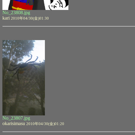
No_23808.jpg
kari
2010年04/30(金)01:30
No_23807.jpg
okarisimasu
2010年04/30(金)01:20