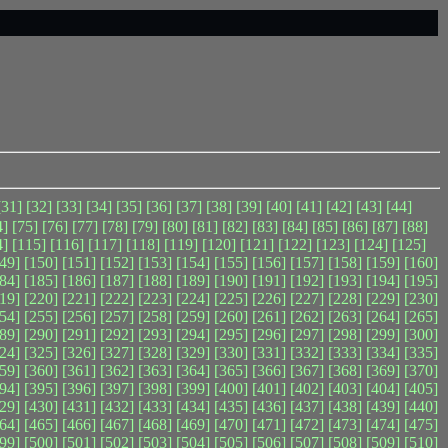
[31]
[32]
[33]
[34]
[35]
[36]
[37]
[38]
[39]
[40]
[41]
[42]
[43]
[44]
4]
[75]
[76]
[77]
[78]
[79]
[80]
[81]
[82]
[83]
[84]
[85]
[86]
[87]
[88]
4]
[115]
[116]
[117]
[118]
[119]
[120]
[121]
[122]
[123]
[124]
[125]
49]
[150]
[151]
[152]
[153]
[154]
[155]
[156]
[157]
[158]
[159]
[160]
84]
[185]
[186]
[187]
[188]
[189]
[190]
[191]
[192]
[193]
[194]
[195]
19]
[220]
[221]
[222]
[223]
[224]
[225]
[226]
[227]
[228]
[229]
[230]
54]
[255]
[256]
[257]
[258]
[259]
[260]
[261]
[262]
[263]
[264]
[265]
89]
[290]
[291]
[292]
[293]
[294]
[295]
[296]
[297]
[298]
[299]
[300]
24]
[325]
[326]
[327]
[328]
[329]
[330]
[331]
[332]
[333]
[334]
[335]
59]
[360]
[361]
[362]
[363]
[364]
[365]
[366]
[367]
[368]
[369]
[370]
94]
[395]
[396]
[397]
[398]
[399]
[400]
[401]
[402]
[403]
[404]
[405]
29]
[430]
[431]
[432]
[433]
[434]
[435]
[436]
[437]
[438]
[439]
[440]
64]
[465]
[466]
[467]
[468]
[469]
[470]
[471]
[472]
[473]
[474]
[475]
99]
[500]
[501]
[502]
[503]
[504]
[505]
[506]
[507]
[508]
[509]
[510]