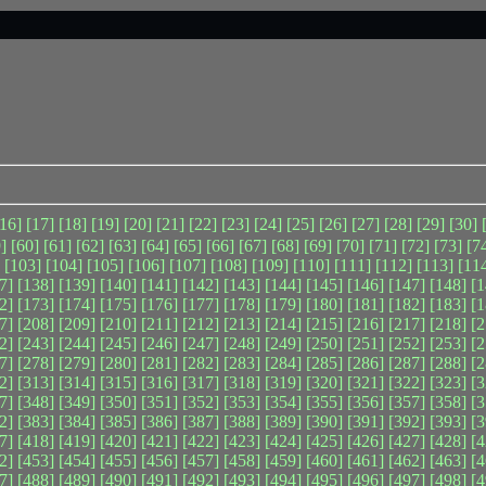
[16]
[17]
[18]
[19]
[20]
[21]
[22]
[23]
[24]
[25]
[26]
[27]
[28]
[29]
[30]
]
[60]
[61]
[62]
[63]
[64]
[65]
[66]
[67]
[68]
[69]
[70]
[71]
[72]
[73]
[7
[103]
[104]
[105]
[106]
[107]
[108]
[109]
[110]
[111]
[112]
[113]
[11
7]
[138]
[139]
[140]
[141]
[142]
[143]
[144]
[145]
[146]
[147]
[148]
[1
2]
[173]
[174]
[175]
[176]
[177]
[178]
[179]
[180]
[181]
[182]
[183]
[1
7]
[208]
[209]
[210]
[211]
[212]
[213]
[214]
[215]
[216]
[217]
[218]
[2
2]
[243]
[244]
[245]
[246]
[247]
[248]
[249]
[250]
[251]
[252]
[253]
[2
7]
[278]
[279]
[280]
[281]
[282]
[283]
[284]
[285]
[286]
[287]
[288]
[2
2]
[313]
[314]
[315]
[316]
[317]
[318]
[319]
[320]
[321]
[322]
[323]
[3
7]
[348]
[349]
[350]
[351]
[352]
[353]
[354]
[355]
[356]
[357]
[358]
[3
2]
[383]
[384]
[385]
[386]
[387]
[388]
[389]
[390]
[391]
[392]
[393]
[3
7]
[418]
[419]
[420]
[421]
[422]
[423]
[424]
[425]
[426]
[427]
[428]
[4
2]
[453]
[454]
[455]
[456]
[457]
[458]
[459]
[460]
[461]
[462]
[463]
[4
7]
[488]
[489]
[490]
[491]
[492]
[493]
[494]
[495]
[496]
[497]
[498]
[4