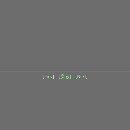
[Prev]
[戻る]
[Next]