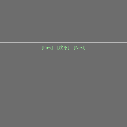
[Prev]
[戻る]
[Next]