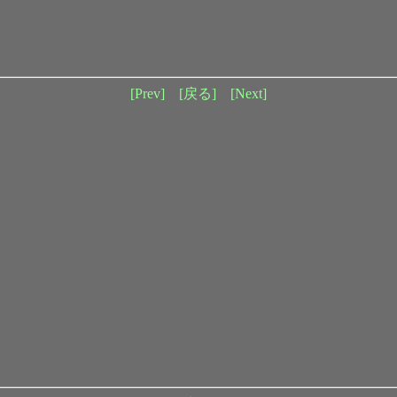
[Prev]
[戻る]
[Next]