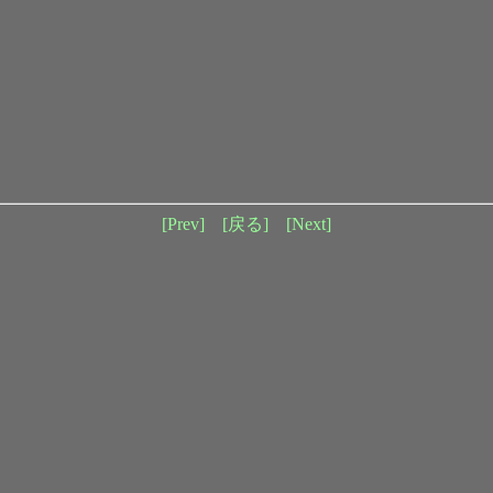
[Prev]
[戻る]
[Next]