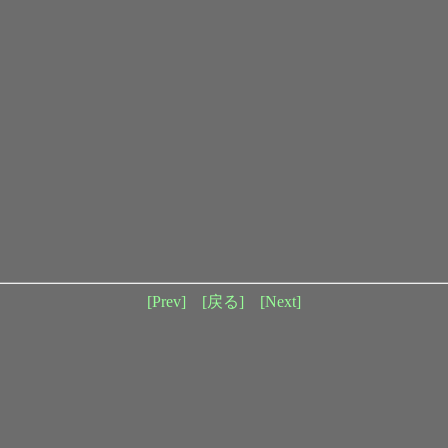
[Prev]
[戻る]
[Next]