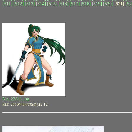
[511]
[512]
[513]
[514]
[515]
[516]
[517]
[518]
[519]
[520]
[521]
[52
No_23811.jpg
kari
2010年04/30(金)22:12