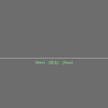
[Prev]
[戻る]
[Next]