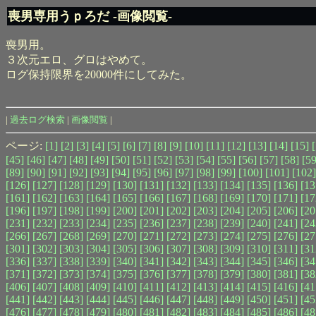
喪男専用うｐろだ -画像閲覧-
喪男用。
３次元エロ、グロはやめて。
ログ保持限界を20000件にしてみた。
|
過去ログ検索
|
画像閲覧
|
ページ:
[1]
[2]
[3]
[4]
[5]
[6]
[7]
[8]
[9]
[10]
[11]
[12]
[13]
[14]
[15]
[45]
[46]
[47]
[48]
[49]
[50]
[51]
[52]
[53]
[54]
[55]
[56]
[57]
[58]
[59
[89]
[90]
[91]
[92]
[93]
[94]
[95]
[96]
[97]
[98]
[99]
[100]
[101]
[102]
[126]
[127]
[128]
[129]
[130]
[131]
[132]
[133]
[134]
[135]
[136]
[13
[161]
[162]
[163]
[164]
[165]
[166]
[167]
[168]
[169]
[170]
[171]
[17
[196]
[197]
[198]
[199]
[200]
[201]
[202]
[203]
[204]
[205]
[206]
[20
[231]
[232]
[233]
[234]
[235]
[236]
[237]
[238]
[239]
[240]
[241]
[24
[266]
[267]
[268]
[269]
[270]
[271]
[272]
[273]
[274]
[275]
[276]
[27
[301]
[302]
[303]
[304]
[305]
[306]
[307]
[308]
[309]
[310]
[311]
[31
[336]
[337]
[338]
[339]
[340]
[341]
[342]
[343]
[344]
[345]
[346]
[34
[371]
[372]
[373]
[374]
[375]
[376]
[377]
[378]
[379]
[380]
[381]
[38
[406]
[407]
[408]
[409]
[410]
[411]
[412]
[413]
[414]
[415]
[416]
[41
[441]
[442]
[443]
[444]
[445]
[446]
[447]
[448]
[449]
[450]
[451]
[45
[476]
[477]
[478]
[479]
[480]
[481]
[482]
[483]
[484]
[485]
[486]
[48