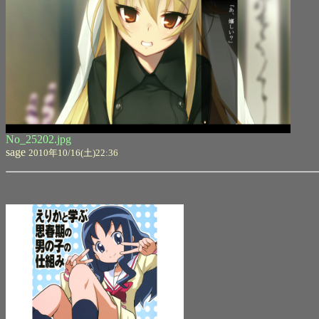
No_25202.jpg
sage
2010年10/16(土)22:36