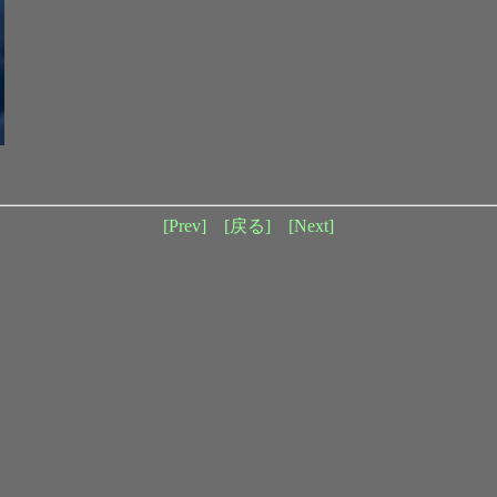
[Prev]
[戻る]
[Next]