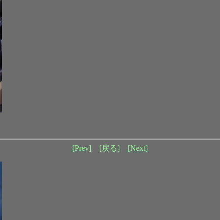
[Prev]
[戻る]
[Next]