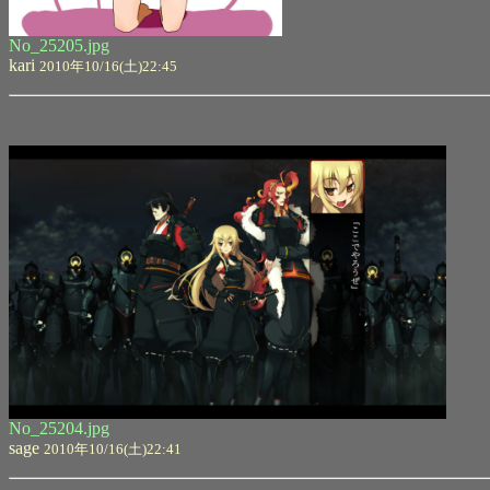
No_25205.jpg
kari
2010年10/16(土)22:45
No_25204.jpg
sage
2010年10/16(土)22:41