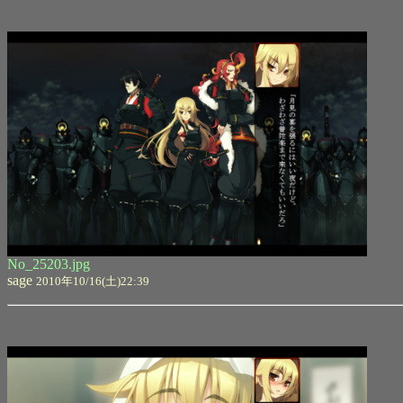
No_25203.jpg
sage
2010年10/16(土)22:39