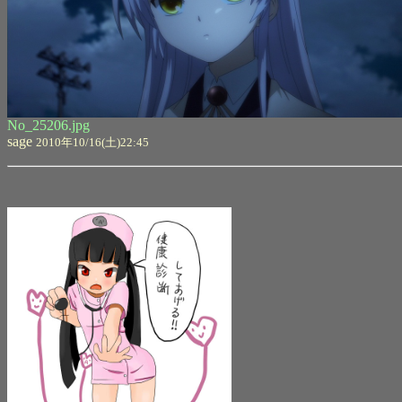
No_25206.jpg
sage
2010年10/16(土)22:45