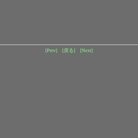
[Prev]
[戻る]
[Next]