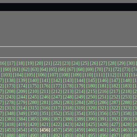
[16]
[17]
[18]
[19]
[20]
[21]
[22]
[23]
[24]
[25]
[26]
[27]
[28]
[29]
[30]
]
[60]
[61]
[62]
[63]
[64]
[65]
[66]
[67]
[68]
[69]
[70]
[71]
[72]
[73]
[7
[103]
[104]
[105]
[106]
[107]
[108]
[109]
[110]
[111]
[112]
[113]
[11
7]
[138]
[139]
[140]
[141]
[142]
[143]
[144]
[145]
[146]
[147]
[148]
[1
2]
[173]
[174]
[175]
[176]
[177]
[178]
[179]
[180]
[181]
[182]
[183]
[1
7]
[208]
[209]
[210]
[211]
[212]
[213]
[214]
[215]
[216]
[217]
[218]
[2
2]
[243]
[244]
[245]
[246]
[247]
[248]
[249]
[250]
[251]
[252]
[253]
[2
7]
[278]
[279]
[280]
[281]
[282]
[283]
[284]
[285]
[286]
[287]
[288]
[2
2]
[313]
[314]
[315]
[316]
[317]
[318]
[319]
[320]
[321]
[322]
[323]
[3
7]
[348]
[349]
[350]
[351]
[352]
[353]
[354]
[355]
[356]
[357]
[358]
[3
2]
[383]
[384]
[385]
[386]
[387]
[388]
[389]
[390]
[391]
[392]
[393]
[3
7]
[418]
[419]
[420]
[421]
[422]
[423]
[424]
[425]
[426]
[427]
[428]
[4
2]
[453]
[454]
[455]
[456]
[457]
[458]
[459]
[460]
[461]
[462]
[463]
[4
7]
[488]
[489]
[490]
[491]
[492]
[493]
[494]
[495]
[496]
[497]
[498]
[4