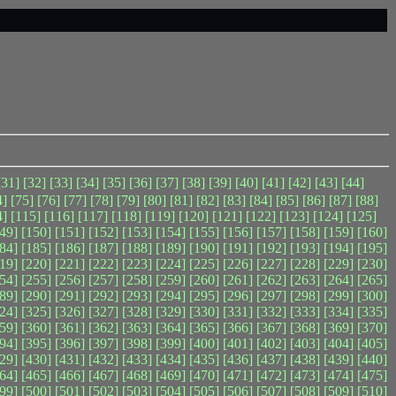
[31]
[32]
[33]
[34]
[35]
[36]
[37]
[38]
[39]
[40]
[41]
[42]
[43]
[44]
4]
[75]
[76]
[77]
[78]
[79]
[80]
[81]
[82]
[83]
[84]
[85]
[86]
[87]
[88]
4]
[115]
[116]
[117]
[118]
[119]
[120]
[121]
[122]
[123]
[124]
[125]
49]
[150]
[151]
[152]
[153]
[154]
[155]
[156]
[157]
[158]
[159]
[160]
84]
[185]
[186]
[187]
[188]
[189]
[190]
[191]
[192]
[193]
[194]
[195]
19]
[220]
[221]
[222]
[223]
[224]
[225]
[226]
[227]
[228]
[229]
[230]
54]
[255]
[256]
[257]
[258]
[259]
[260]
[261]
[262]
[263]
[264]
[265]
89]
[290]
[291]
[292]
[293]
[294]
[295]
[296]
[297]
[298]
[299]
[300]
24]
[325]
[326]
[327]
[328]
[329]
[330]
[331]
[332]
[333]
[334]
[335]
59]
[360]
[361]
[362]
[363]
[364]
[365]
[366]
[367]
[368]
[369]
[370]
94]
[395]
[396]
[397]
[398]
[399]
[400]
[401]
[402]
[403]
[404]
[405]
29]
[430]
[431]
[432]
[433]
[434]
[435]
[436]
[437]
[438]
[439]
[440]
64]
[465]
[466]
[467]
[468]
[469]
[470]
[471]
[472]
[473]
[474]
[475]
99]
[500]
[501]
[502]
[503]
[504]
[505]
[506]
[507]
[508]
[509]
[510]