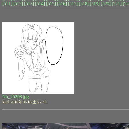
[511]
[512]
[513]
[514]
[515]
[516]
[517]
[518]
[519]
[520]
[521]
[52
No_25208.jpg
kari
2010年10/16(土)22:48