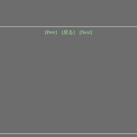
[Prev]
[戻る]
[Next]