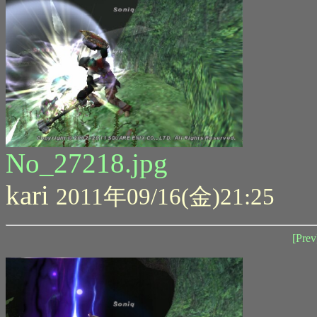
No_27218.jpg
kari
2011年09/16(金)21:25
[Prev