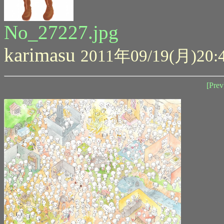
No_27227.jpg
karimasu
2011年09/19(月)20:
[Prev