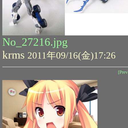
No_27216.jpg
krms
2011年09/16(金)17:26
[Prev