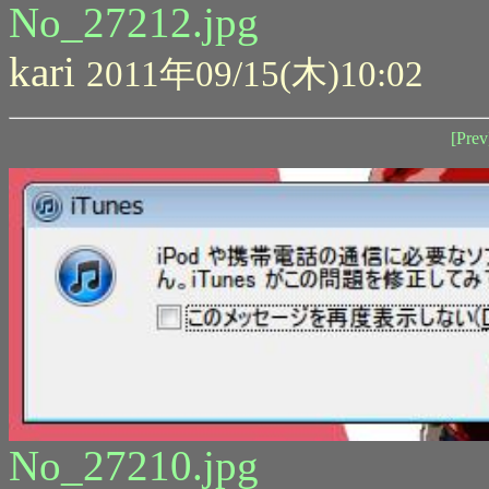
No_27212.jpg
kari
2011年09/15(木)10:02
[Prev
No_27210.jpg