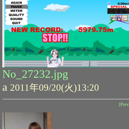
No_27232.jpg
a
2011年09/20(火)13:20
[Prev