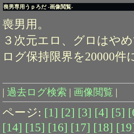
喪男専用うｐろだ -画像閲覧-
喪男用。
３次元エロ、グロはやめ
ログ保持限界を20000
|
過去ログ検索
|
画像閲覧
|
ページ:
[1]
[2]
[3]
[4]
[5]
[
[14]
[15]
[16]
[17]
[18]
[19