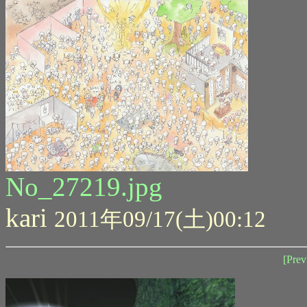
No_27219.jpg
kari
2011年09/17(土)00:12
[Prev