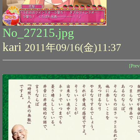
No_27215.jpg
kari
2011年09/16(金)11:37
[Prev