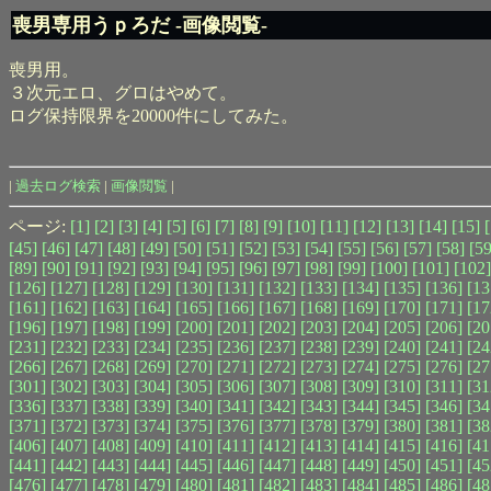
喪男専用うｐろだ -画像閲覧-
喪男用。
３次元エロ、グロはやめて。
ログ保持限界を20000件にしてみた。
|
過去ログ検索
|
画像閲覧
|
ページ:
[1]
[2]
[3]
[4]
[5]
[6]
[7]
[8]
[9]
[10]
[11]
[12]
[13]
[14]
[15]
[45]
[46]
[47]
[48]
[49]
[50]
[51]
[52]
[53]
[54]
[55]
[56]
[57]
[58]
[59
[89]
[90]
[91]
[92]
[93]
[94]
[95]
[96]
[97]
[98]
[99]
[100]
[101]
[102]
[126]
[127]
[128]
[129]
[130]
[131]
[132]
[133]
[134]
[135]
[136]
[13
[161]
[162]
[163]
[164]
[165]
[166]
[167]
[168]
[169]
[170]
[171]
[17
[196]
[197]
[198]
[199]
[200]
[201]
[202]
[203]
[204]
[205]
[206]
[20
[231]
[232]
[233]
[234]
[235]
[236]
[237]
[238]
[239]
[240]
[241]
[24
[266]
[267]
[268]
[269]
[270]
[271]
[272]
[273]
[274]
[275]
[276]
[27
[301]
[302]
[303]
[304]
[305]
[306]
[307]
[308]
[309]
[310]
[311]
[31
[336]
[337]
[338]
[339]
[340]
[341]
[342]
[343]
[344]
[345]
[346]
[34
[371]
[372]
[373]
[374]
[375]
[376]
[377]
[378]
[379]
[380]
[381]
[38
[406]
[407]
[408]
[409]
[410]
[411]
[412]
[413]
[414]
[415]
[416]
[41
[441]
[442]
[443]
[444]
[445]
[446]
[447]
[448]
[449]
[450]
[451]
[45
[476]
[477]
[478]
[479]
[480]
[481]
[482]
[483]
[484]
[485]
[486]
[48