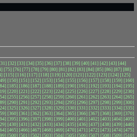
[31]
[32]
[33]
[34]
[35]
[36]
[37]
[38]
[39]
[40]
[41]
[42]
[43]
[44]
4]
[75]
[76]
[77]
[78]
[79]
[80]
[81]
[82]
[83]
[84]
[85]
[86]
[87]
[88]
4]
[115]
[116]
[117]
[118]
[119]
[120]
[121]
[122]
[123]
[124]
[125]
49]
[150]
[151]
[152]
[153]
[154]
[155]
[156]
[157]
[158]
[159]
[160]
84]
[185]
[186]
[187]
[188]
[189]
[190]
[191]
[192]
[193]
[194]
[195]
19]
[220]
[221]
[222]
[223]
[224]
[225]
[226]
[227]
[228]
[229]
[230]
54]
[255]
[256]
[257]
[258]
[259]
[260]
[261]
[262]
[263]
[264]
[265]
89]
[290]
[291]
[292]
[293]
[294]
[295]
[296]
[297]
[298]
[299]
[300]
24]
[325]
[326]
[327]
[328]
[329]
[330]
[331]
[332]
[333]
[334]
[335]
59]
[360]
[361]
[362]
[363]
[364]
[365]
[366]
[367]
[368]
[369]
[370]
94]
[395]
[396]
[397]
[398]
[399]
[400]
[401]
[402]
[403]
[404]
[405]
29]
[430]
[431]
[432]
[433]
[434]
[435]
[436]
[437]
[438]
[439]
[440]
64]
[465]
[466]
[467]
[468]
[469]
[470]
[471]
[472]
[473]
[474]
[475]
99]
[500]
[501]
[502]
[503]
[504]
[505]
[506]
[507]
[508]
[509]
[510]