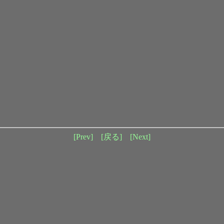
[Prev]
[戻る]
[Next]