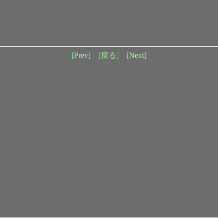
[Prev]
[戻る]
[Next]