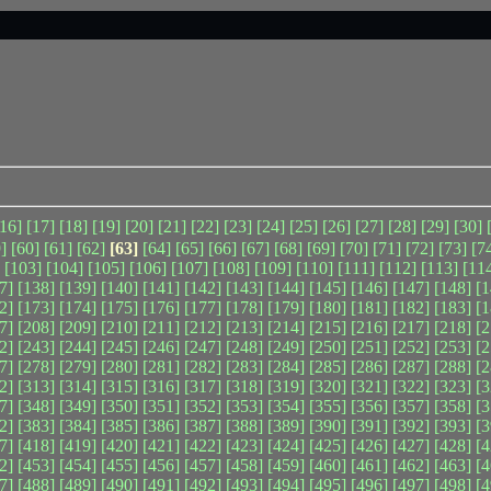
[16]
[17]
[18]
[19]
[20]
[21]
[22]
[23]
[24]
[25]
[26]
[27]
[28]
[29]
[30]
]
[60]
[61]
[62]
[63]
[64]
[65]
[66]
[67]
[68]
[69]
[70]
[71]
[72]
[73]
[7
[103]
[104]
[105]
[106]
[107]
[108]
[109]
[110]
[111]
[112]
[113]
[11
7]
[138]
[139]
[140]
[141]
[142]
[143]
[144]
[145]
[146]
[147]
[148]
[1
2]
[173]
[174]
[175]
[176]
[177]
[178]
[179]
[180]
[181]
[182]
[183]
[1
7]
[208]
[209]
[210]
[211]
[212]
[213]
[214]
[215]
[216]
[217]
[218]
[2
2]
[243]
[244]
[245]
[246]
[247]
[248]
[249]
[250]
[251]
[252]
[253]
[2
7]
[278]
[279]
[280]
[281]
[282]
[283]
[284]
[285]
[286]
[287]
[288]
[2
2]
[313]
[314]
[315]
[316]
[317]
[318]
[319]
[320]
[321]
[322]
[323]
[3
7]
[348]
[349]
[350]
[351]
[352]
[353]
[354]
[355]
[356]
[357]
[358]
[3
2]
[383]
[384]
[385]
[386]
[387]
[388]
[389]
[390]
[391]
[392]
[393]
[3
7]
[418]
[419]
[420]
[421]
[422]
[423]
[424]
[425]
[426]
[427]
[428]
[4
2]
[453]
[454]
[455]
[456]
[457]
[458]
[459]
[460]
[461]
[462]
[463]
[4
7]
[488]
[489]
[490]
[491]
[492]
[493]
[494]
[495]
[496]
[497]
[498]
[4