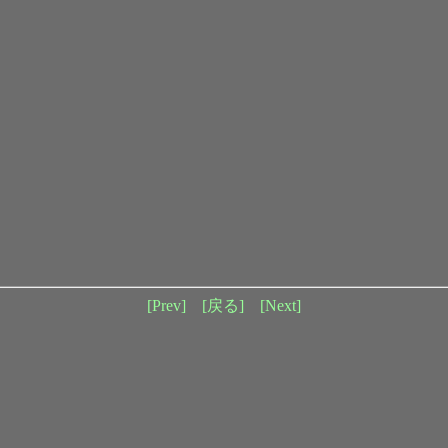
[Prev]
[戻る]
[Next]