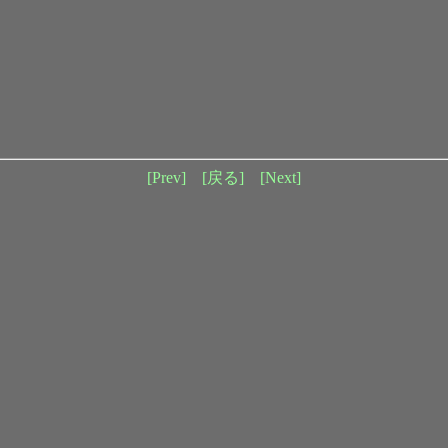
[Prev]
[戻る]
[Next]