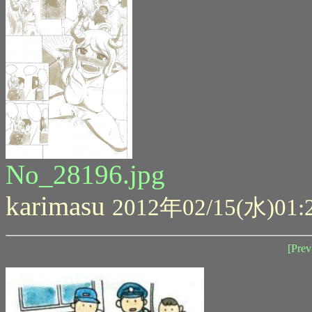
No_28196.jpg
karimasu
2012年02/15(水)01:
[Prev