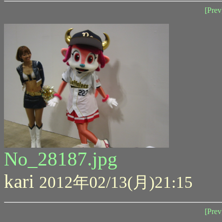
[Prev
No_28187.jpg
kari
2012年02/13(月)21:15
[Prev