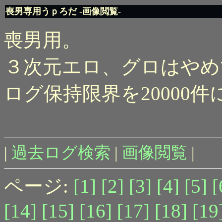
喪男専用うｐろだ -画像閲覧-
喪男用。
３次元エロ、グロはやめ
ログ保持限界を20000
|
過去ログ検索
|
画像閲覧
|
ページ:
[1]
[2]
[3]
[4]
[5]
[
[14]
[15]
[16]
[17]
[18]
[19