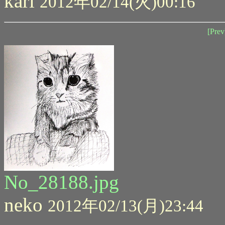
kari
2012年02/14(火)00:16
[Prev
No_28188.jpg
neko
2012年02/13(月)23:44