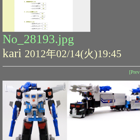
No_28193.jpg
kari
2012年02/14(火)19:45
[Prev