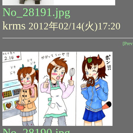
No_28191.jpg
krms
2012年02/14(火)17:20
[Prev
No_28190.jpg