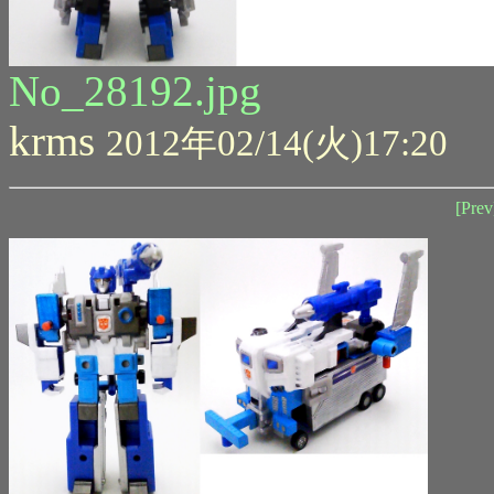
No_28192.jpg
krms
2012年02/14(火)17:20
[Prev