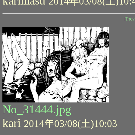
karimasu
2014年03/08(土)10:
[Prev
No_31444.jpg
kari
2014年03/08(土)10:03