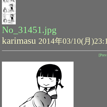
No_31451.jpg
karimasu
2014年03/10(月)23:
[Prev