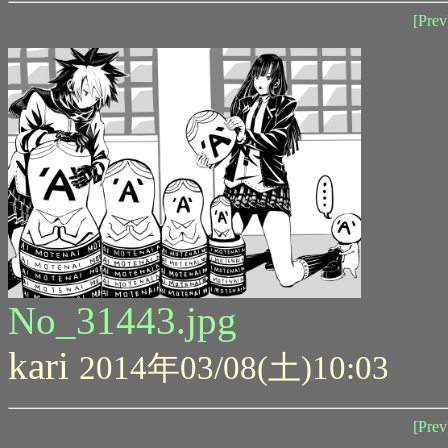
[Prev
No_31443.jpg
kari
2014年03/08(土)10:03
[Prev