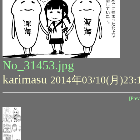
No_31453.jpg
karimasu
2014年03/10(月)23:
[Prev