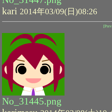
kari
2014年03/09(日)08:26
[Prev
No_31445.png