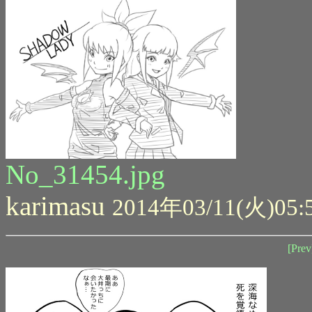
No_31454.jpg
karimasu
2014年03/11(火)05:
[Prev