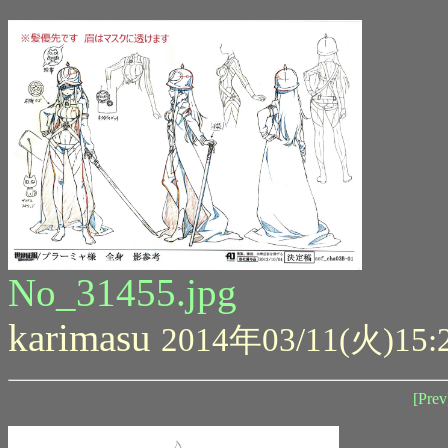
No_31455.jpg
karimasu
2014年03/11(火)15:
[Prev