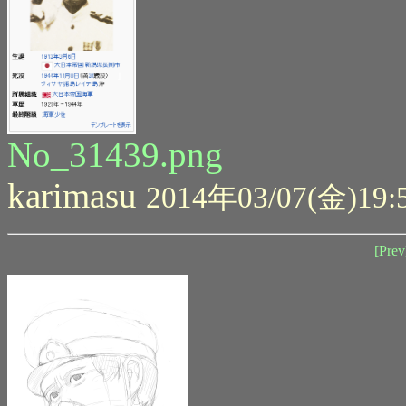
No_31439.png
karimasu
2014年03/07(金)19:
[Prev