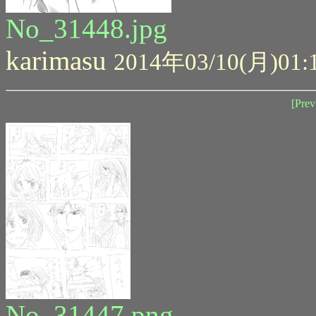
No_31448.jpg
karimasu
2014年03/10(月)01:
[Prev
No_31447.png