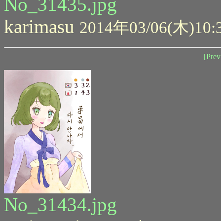
No_31435.jpg
karimasu
2014年03/06(木)10:
[Prev
No_31434.jpg