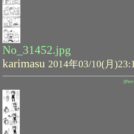
No_31452.jpg
karimasu
2014年03/10(月)23:
[Prev