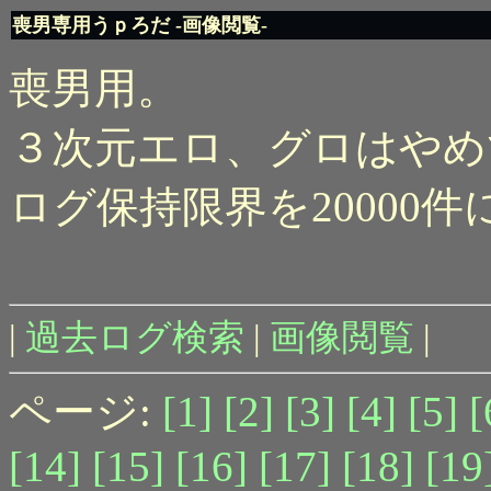
喪男専用うｐろだ -画像閲覧-
喪男用。
３次元エロ、グロはやめ
ログ保持限界を20000
|
過去ログ検索
|
画像閲覧
|
ページ:
[1]
[2]
[3]
[4]
[5]
[
[14]
[15]
[16]
[17]
[18]
[19