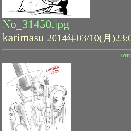
No_31450.jpg
karimasu
2014年03/10(月)23:
[Prev