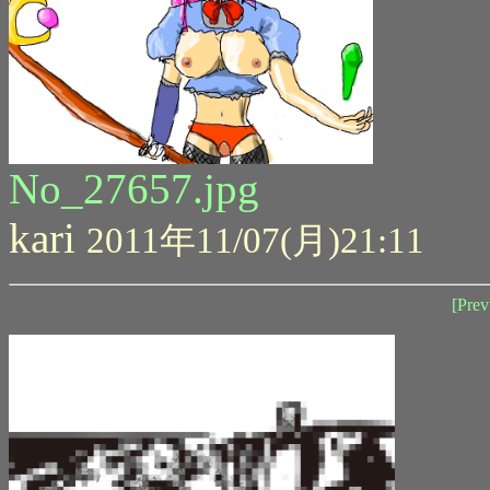
No_27657.jpg
kari
2011年11/07(月)21:11
[Prev