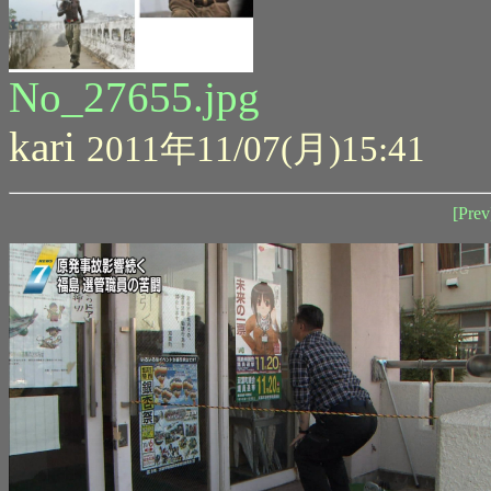
No_27655.jpg
kari
2011年11/07(月)15:41
[Prev