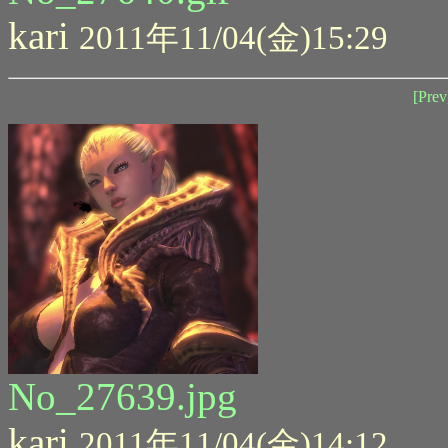
kari
2011年11/04(金)15:29
[Prev
No_27639.jpg
kari
2011年11/04(金)14:12