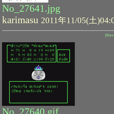
No_27641.jpg
karimasu
2011年11/05(土)04:
[Prev
No_27640.gif