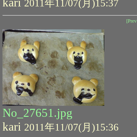
kari
2011年11/07(月)15:37
[Prev
No_27651.jpg
kari
2011年11/07(月)15:36