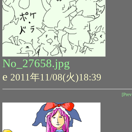
No_27658.jpg
e
2011年11/08(火)18:39
[Prev