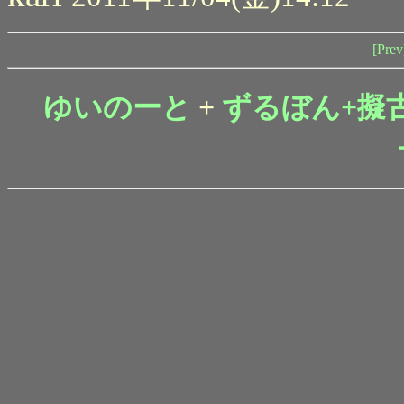
[Prev
ゆいのーと
+
ずるぼん+擬古