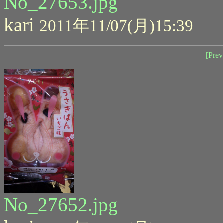
No_27653.jpg
kari
2011年11/07(月)15:39
[Prev
No_27652.jpg