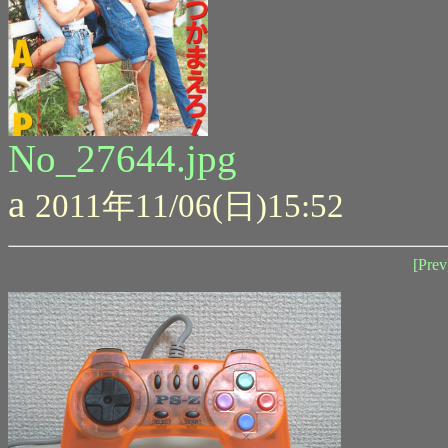
No_27644.jpg
a
2011年11/06(日)15:52
[Prev