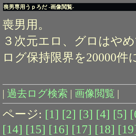
喪男専用うｐろだ -画像閲覧-
喪男用。
３次元エロ、グロはやめ
ログ保持限界を20000
|
過去ログ検索
|
画像閲覧
|
ページ:
[1]
[2]
[3]
[4]
[5]
[
[14]
[15]
[16]
[17]
[18]
[19