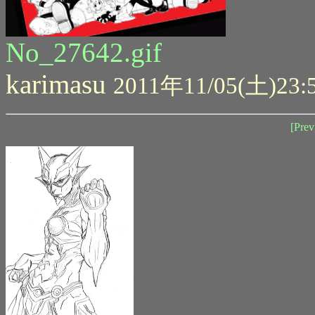
No_27642.gif
karimasu
2011年11/05(土)23:
[Prev