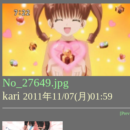
No_27649.jpg
kari
2011年11/07(月)01:59
[Prev