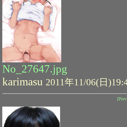
No_27647.jpg
karimasu
2011年11/06(日)19:
[Prev