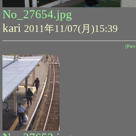
No_27654.jpg
kari
2011年11/07(月)15:39
[Prev