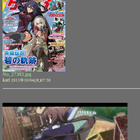
No_27383.jpg
kari
2011年10/04(火)07:50