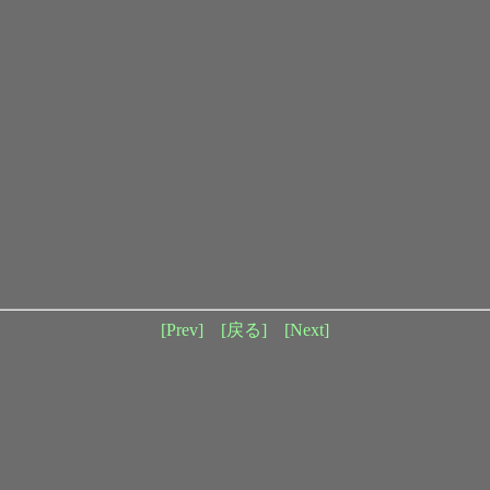
[Prev]
[戻る]
[Next]