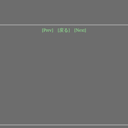
[Prev]
[戻る]
[Next]