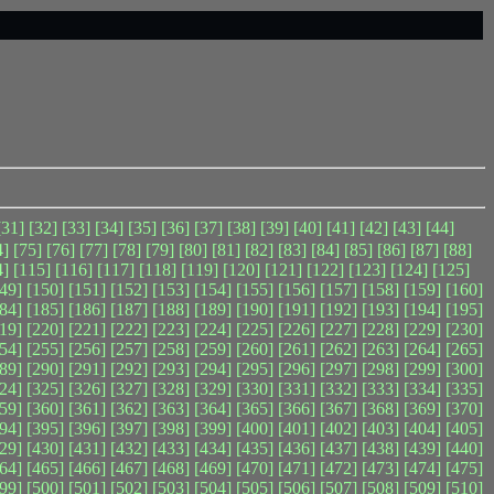
[31]
[32]
[33]
[34]
[35]
[36]
[37]
[38]
[39]
[40]
[41]
[42]
[43]
[44]
4]
[75]
[76]
[77]
[78]
[79]
[80]
[81]
[82]
[83]
[84]
[85]
[86]
[87]
[88]
4]
[115]
[116]
[117]
[118]
[119]
[120]
[121]
[122]
[123]
[124]
[125]
49]
[150]
[151]
[152]
[153]
[154]
[155]
[156]
[157]
[158]
[159]
[160]
84]
[185]
[186]
[187]
[188]
[189]
[190]
[191]
[192]
[193]
[194]
[195]
19]
[220]
[221]
[222]
[223]
[224]
[225]
[226]
[227]
[228]
[229]
[230]
54]
[255]
[256]
[257]
[258]
[259]
[260]
[261]
[262]
[263]
[264]
[265]
89]
[290]
[291]
[292]
[293]
[294]
[295]
[296]
[297]
[298]
[299]
[300]
24]
[325]
[326]
[327]
[328]
[329]
[330]
[331]
[332]
[333]
[334]
[335]
59]
[360]
[361]
[362]
[363]
[364]
[365]
[366]
[367]
[368]
[369]
[370]
94]
[395]
[396]
[397]
[398]
[399]
[400]
[401]
[402]
[403]
[404]
[405]
29]
[430]
[431]
[432]
[433]
[434]
[435]
[436]
[437]
[438]
[439]
[440]
64]
[465]
[466]
[467]
[468]
[469]
[470]
[471]
[472]
[473]
[474]
[475]
99]
[500]
[501]
[502]
[503]
[504]
[505]
[506]
[507]
[508]
[509]
[510]