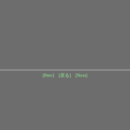
[Prev]
[戻る]
[Next]