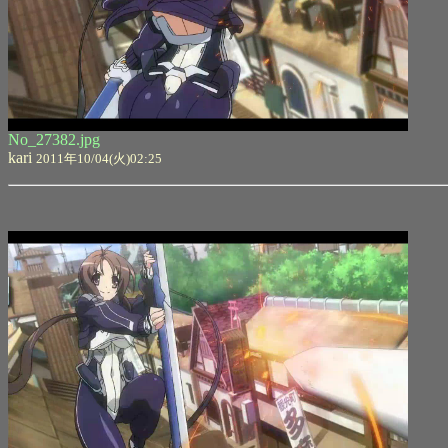
No_27382.jpg
kari
2011年10/04(火)02:25