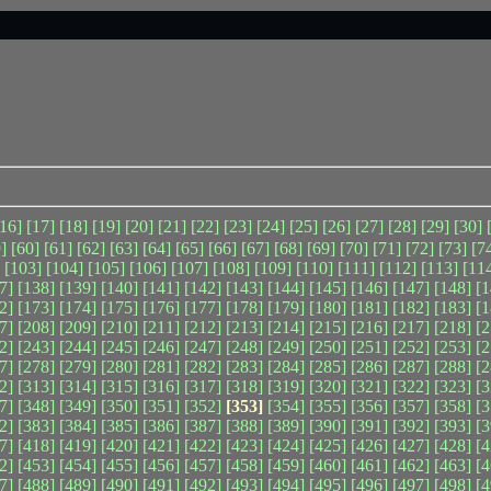
[16]
[17]
[18]
[19]
[20]
[21]
[22]
[23]
[24]
[25]
[26]
[27]
[28]
[29]
[30]
]
[60]
[61]
[62]
[63]
[64]
[65]
[66]
[67]
[68]
[69]
[70]
[71]
[72]
[73]
[7
[103]
[104]
[105]
[106]
[107]
[108]
[109]
[110]
[111]
[112]
[113]
[11
7]
[138]
[139]
[140]
[141]
[142]
[143]
[144]
[145]
[146]
[147]
[148]
[1
2]
[173]
[174]
[175]
[176]
[177]
[178]
[179]
[180]
[181]
[182]
[183]
[1
7]
[208]
[209]
[210]
[211]
[212]
[213]
[214]
[215]
[216]
[217]
[218]
[2
2]
[243]
[244]
[245]
[246]
[247]
[248]
[249]
[250]
[251]
[252]
[253]
[2
7]
[278]
[279]
[280]
[281]
[282]
[283]
[284]
[285]
[286]
[287]
[288]
[2
2]
[313]
[314]
[315]
[316]
[317]
[318]
[319]
[320]
[321]
[322]
[323]
[3
7]
[348]
[349]
[350]
[351]
[352]
[353]
[354]
[355]
[356]
[357]
[358]
[3
2]
[383]
[384]
[385]
[386]
[387]
[388]
[389]
[390]
[391]
[392]
[393]
[3
7]
[418]
[419]
[420]
[421]
[422]
[423]
[424]
[425]
[426]
[427]
[428]
[4
2]
[453]
[454]
[455]
[456]
[457]
[458]
[459]
[460]
[461]
[462]
[463]
[4
7]
[488]
[489]
[490]
[491]
[492]
[493]
[494]
[495]
[496]
[497]
[498]
[4