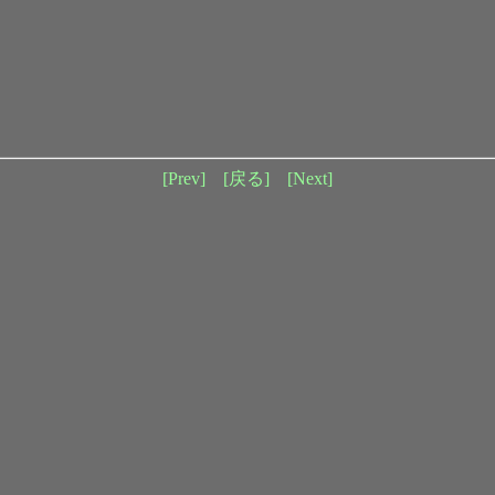
[Prev]
[戻る]
[Next]