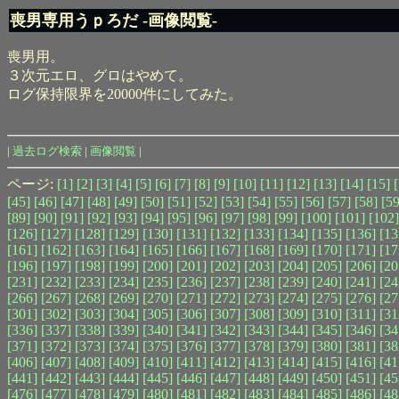
喪男専用うｐろだ -画像閲覧-
喪男用。
３次元エロ、グロはやめて。
ログ保持限界を20000件にしてみた。
|
過去ログ検索
|
画像閲覧
|
ページ:
[1]
[2]
[3]
[4]
[5]
[6]
[7]
[8]
[9]
[10]
[11]
[12]
[13]
[14]
[15]
[45]
[46]
[47]
[48]
[49]
[50]
[51]
[52]
[53]
[54]
[55]
[56]
[57]
[58]
[59
[89]
[90]
[91]
[92]
[93]
[94]
[95]
[96]
[97]
[98]
[99]
[100]
[101]
[102]
[126]
[127]
[128]
[129]
[130]
[131]
[132]
[133]
[134]
[135]
[136]
[13
[161]
[162]
[163]
[164]
[165]
[166]
[167]
[168]
[169]
[170]
[171]
[17
[196]
[197]
[198]
[199]
[200]
[201]
[202]
[203]
[204]
[205]
[206]
[20
[231]
[232]
[233]
[234]
[235]
[236]
[237]
[238]
[239]
[240]
[241]
[24
[266]
[267]
[268]
[269]
[270]
[271]
[272]
[273]
[274]
[275]
[276]
[27
[301]
[302]
[303]
[304]
[305]
[306]
[307]
[308]
[309]
[310]
[311]
[31
[336]
[337]
[338]
[339]
[340]
[341]
[342]
[343]
[344]
[345]
[346]
[34
[371]
[372]
[373]
[374]
[375]
[376]
[377]
[378]
[379]
[380]
[381]
[38
[406]
[407]
[408]
[409]
[410]
[411]
[412]
[413]
[414]
[415]
[416]
[41
[441]
[442]
[443]
[444]
[445]
[446]
[447]
[448]
[449]
[450]
[451]
[45
[476]
[477]
[478]
[479]
[480]
[481]
[482]
[483]
[484]
[485]
[486]
[48