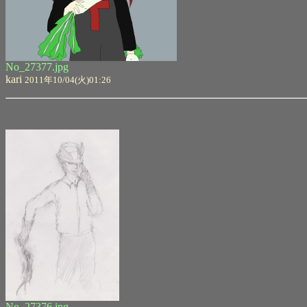
No_27377.jpg
kari
2011年10/04(火)01:26
No_27376.jpg