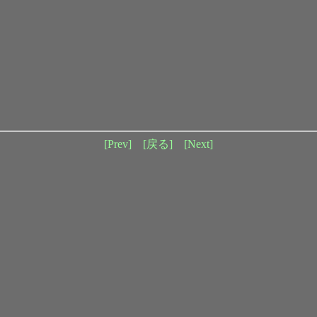
[Prev]
[戻る]
[Next]