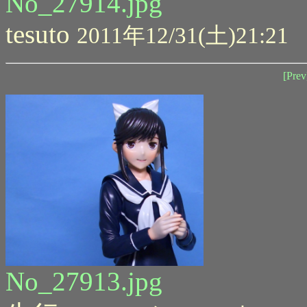
No_27914.jpg
tesuto
2011年12/31(土)21:21
[Prev
No_27913.jpg