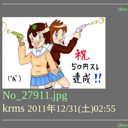
[Prev
No_27911.jpg
krms
2011年12/31(土)02:55
[Prev