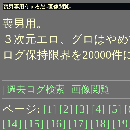
喪男専用うｐろだ -画像閲覧-
喪男用。
３次元エロ、グロはやめ
ログ保持限界を20000
|
過去ログ検索
|
画像閲覧
|
ページ:
[1]
[2]
[3]
[4]
[5]
[
[14]
[15]
[16]
[17]
[18]
[19