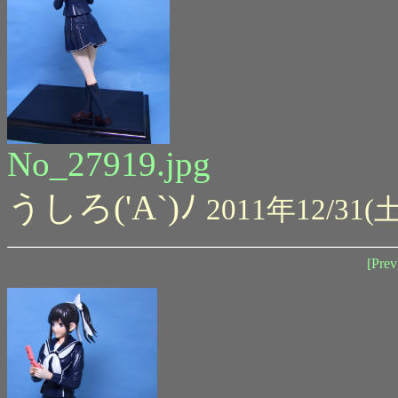
No_27919.jpg
うしろ('A`)ﾉ
2011年12/31(土
[Prev