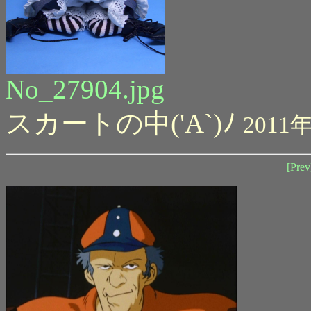
No_27904.jpg
スカートの中('A`)ﾉ
2011年
[Prev