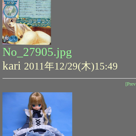
No_27905.jpg
kari
2011年12/29(木)15:49
[Prev