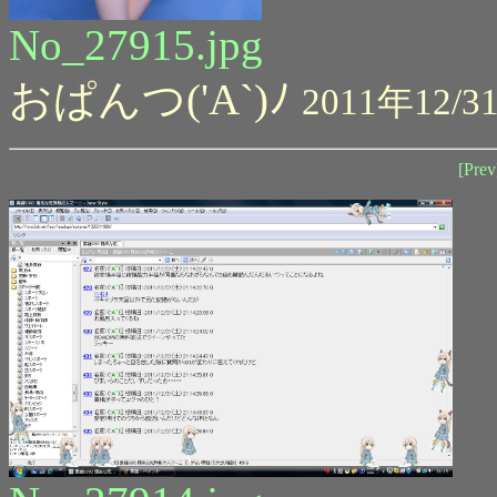
No_27915.jpg
おぱんつ('A`)ﾉ
2011年12/31
[Prev