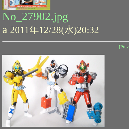
No_27902.jpg
a
2011年12/28(水)20:32
[Prev